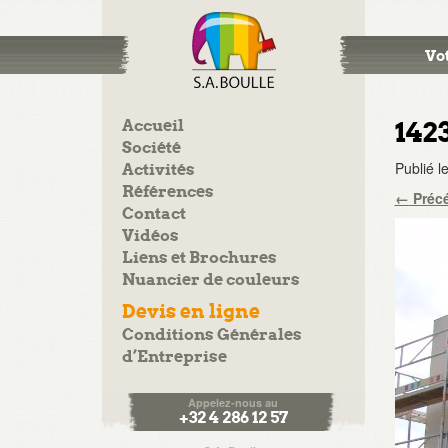
Vot
Accueil
142
Société
Publié l
Activités
Références
←
Préc
Contact
Vidéos
Liens et Brochures
Nuancier de couleurs
Devis en ligne
Conditions Générales
d’Entreprise
Appelez-nous au
+32 4 286 12 57