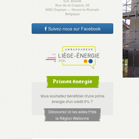
S.A. Boulle
Rue de la Crayere, 43
4682 Oupeye — Heure-le-Romain
Belgique
Suivez-nous sur Facebook
Primes énergie
Vous souhaitez bénéficier d'une prime
énergie d'un crédit 0% ?
Découvrez ici les aides de
la Région Wallonne