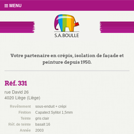
MENU
Votre partenaire en crépis, isolation de façade et
peinture depuis 1950.
Réf. 331
rue David 26
4020 Liège (Liège)
Revêtement
sous-enduit + crépi
Finition
Capatect Sylitol 1,5mm
Teinte
gris clair
Réf. de teinte
basalt 16
Année
2003