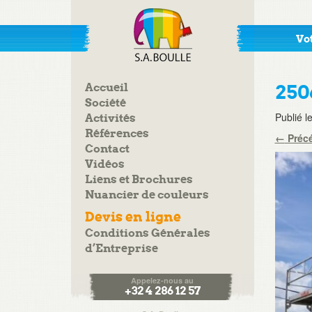
Vot
Accueil
250
Société
Publié l
Activités
Références
←
Préc
Contact
Vidéos
Liens et Brochures
Nuancier de couleurs
Devis en ligne
Conditions Générales
d’Entreprise
Appelez-nous au
+32 4 286 12 57