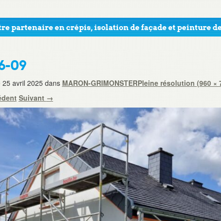
re partenaire en crépis, isolation de façade et peinture de
6-09
e
25 avril 2025
dans
MARON-GRIMONSTER
Pleine résolution (960 × 
édent
Suivant
→