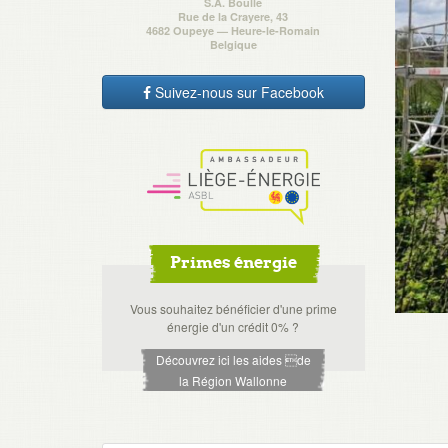
S.A. Boulle
Rue de la Crayere, 43
4682 Oupeye — Heure-le-Romain
Belgique
Suivez-nous sur Facebook
Primes énergie
Vous souhaitez bénéficier d'une prime
énergie d'un crédit 0% ?
Découvrez ici les aides de
la Région Wallonne