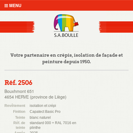
MENU
Votre partenaire en crépis, isolation de façade et
peinture depuis 1950.
Réf. 2506
Bouxhmont 651
4654 HERVE (province de Liège)
Revêtement
isolation et crépi
Finition
Capatect Basic Pro
Teinte
blanc naturel
Réf. de
standard 000 + RAL 7016 en
teinte
plinthe
Année
2025