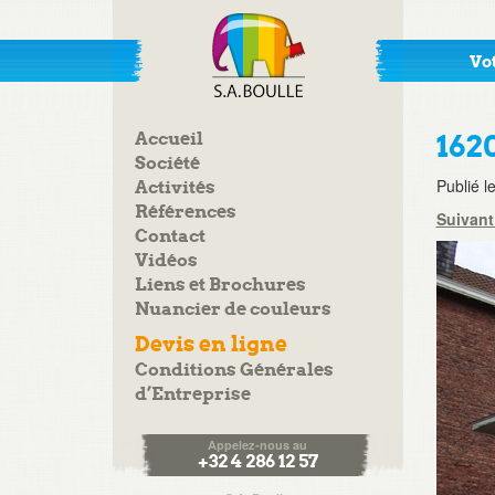
Vot
Accueil
162
Société
Publié l
Activités
Références
Suivan
Contact
Vidéos
Liens et Brochures
Nuancier de couleurs
Devis en ligne
Conditions Générales
d’Entreprise
Appelez-nous au
+32 4 286 12 57