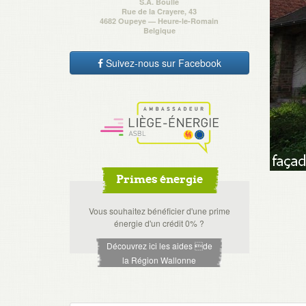
S.A. Boulle
Rue de la Crayere, 43
4682 Oupeye — Heure-le-Romain
Belgique
Suivez-nous sur Facebook
Primes énergie
Vous souhaitez bénéficier d'une prime
énergie d'un crédit 0% ?
Découvrez ici les aides de
la Région Wallonne