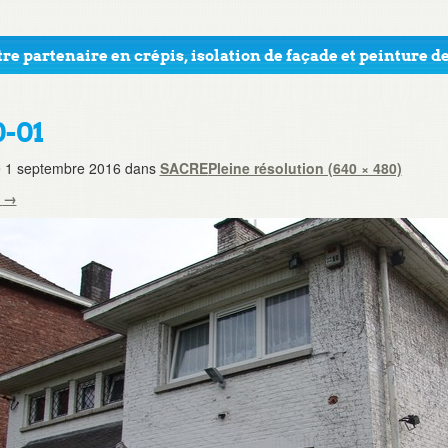
re partenaire en crépis, isolation de façade et peinture de
0-01
e
1 septembre 2016
dans
SACRE
Pleine résolution (640 × 480)
t
→