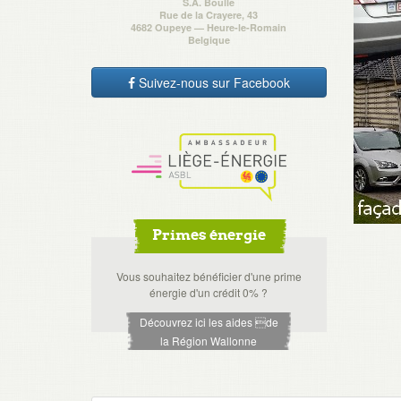
S.A. Boulle
Rue de la Crayere, 43
4682 Oupeye — Heure-le-Romain
Belgique
Suivez-nous sur Facebook
Primes énergie
Vous souhaitez bénéficier d'une prime
énergie d'un crédit 0% ?
Découvrez ici les aides de
la Région Wallonne