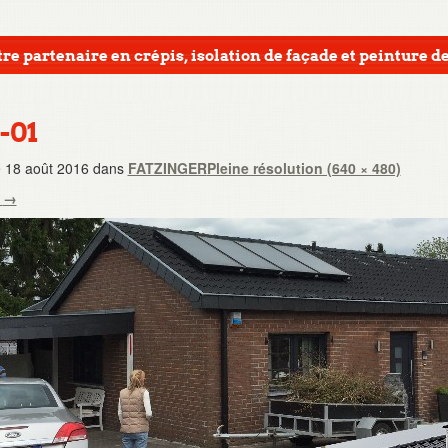
re partenaire en crépis, isolation de façade et peinture de
-01
e
18 août 2016
dans
FATZINGER
Pleine résolution (640 × 480)
t
→