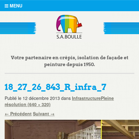
MENU
Votre partenaire en crépis, isolation de façade et
peinture depuis 1950.
18_27_26_843_R_infra_7
Publié le
12 décembre 2013
dans
Infrastructure
Pleine
résolution (640 × 320)
←
Précédent
Suivant
→