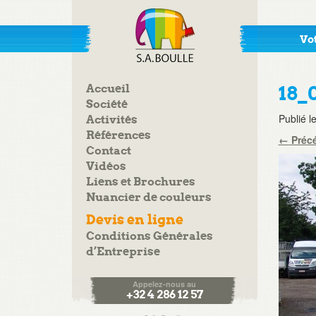
Vot
Accueil
18_
Société
Publié l
Activités
Références
←
Préc
Contact
Vidéos
Liens et Brochures
Nuancier de couleurs
Devis en ligne
Conditions Générales
d’Entreprise
Appelez-nous au
+32 4 286 12 57