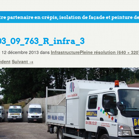
re partenaire en crépis, isolation de façade et peinture de
03_09_763_R_infra_3
e
12 décembre 2013
dans
Infrastructure
Pleine résolution (640 × 320
édent
Suivant
→