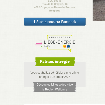
S.A. Boulle
Rue de la Crayere, 43
4682 Oupeye — Heure-le-Romain
Belgique
Suivez-nous sur Facebook
Primes énergie
Vous souhaitez bénéficier d'une prime
énergie d'un crédit 0% ?
Découvrez ici les aides de
la Région Wallonne