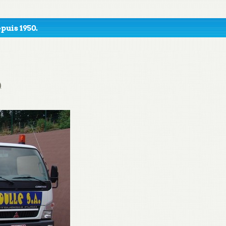
puis 1950.
)