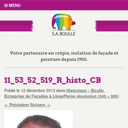
MENU
Votre partenaire en crépis, isolation de façade et
peinture depuis 1950.
11_53_52_519_R_histo_CB
Publié le
12 décembre 2013
dans
Historique – Boulle,
Entreprise de Façades à Liège
Pleine résolution (240 × 300)
←
Précédent
Suivant
→