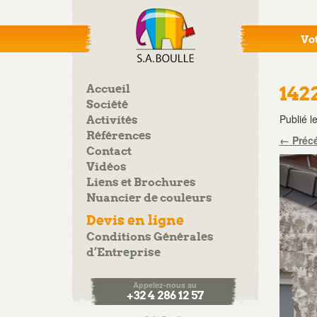
Vot
Accueil
142
Société
Publié l
Activités
Références
←
Préc
Contact
Vidéos
Liens et Brochures
Nuancier de couleurs
Devis en ligne
Conditions Générales
d’Entreprise
Appelez-nous au
+32 4 286 12 57