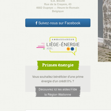
S.A. Boulle
Rue de la Crayere, 43
4682 Oupeye — Heure-le-Romain
Belgique
Suivez-nous sur Facebook
Primes énergie
Vous souhaitez bénéficier d'une prime
énergie d'un crédit 0% ?
Découvrez ici les aides de
la Région Wallonne