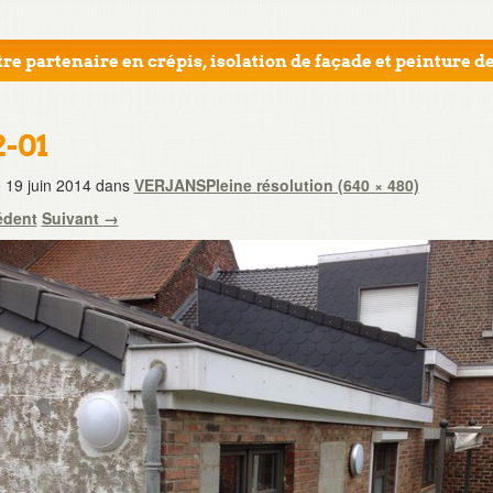
re partenaire en crépis, isolation de façade et peinture de
2-01
e
19 juin 2014
dans
VERJANS
Pleine résolution (640 × 480)
édent
Suivant
→