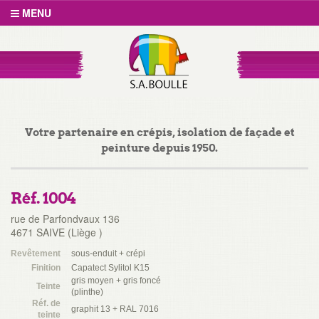
MENU
Votre partenaire en crépis, isolation de façade et
peinture depuis 1950.
Réf. 1004
rue de Parfondvaux 136
4671 SAIVE (Liège )
Revêtement
sous-enduit + crépi
Finition
Capatect Sylitol K15
gris moyen + gris foncé
Teinte
(plinthe)
Réf. de
graphit 13 + RAL 7016
teinte