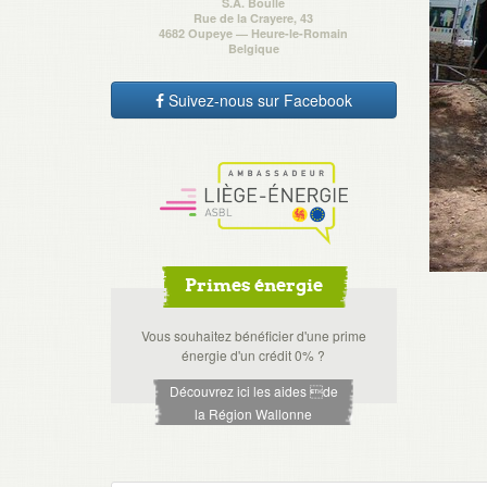
S.A. Boulle
Rue de la Crayere, 43
4682 Oupeye — Heure-le-Romain
Belgique
Suivez-nous sur Facebook
Primes énergie
Vous souhaitez bénéficier d'une prime
énergie d'un crédit 0% ?
Découvrez ici les aides de
la Région Wallonne