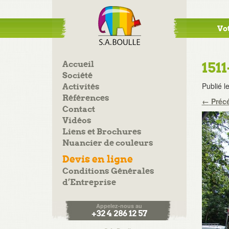
Vot
Accueil
1511
Société
Publié l
Activités
Références
←
Préc
Contact
Vidéos
Liens et Brochures
Nuancier de couleurs
Devis en ligne
Conditions Générales
d’Entreprise
Appelez-nous au
+32 4 286 12 57