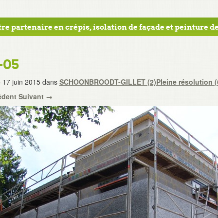
re partenaire en crépis, isolation de façade et peinture de
-05
e
17 juin 2015
dans
SCHOONBROODT-GILLET (2)
Pleine résolution (
édent
Suivant
→