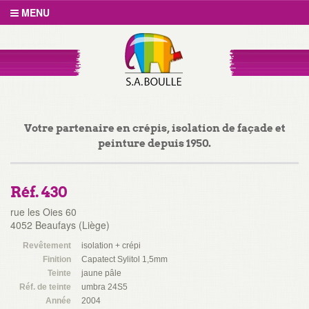
MENU
Votre partenaire en crépis, isolation de façade et
peinture depuis 1950.
Réf. 430
rue les Oies 60
4052 Beaufays (Liège)
Revêtement
isolation + crépi
Finition
Capatect Sylitol 1,5mm
Teinte
jaune pâle
Réf. de teinte
umbra 24S5
Année
2004