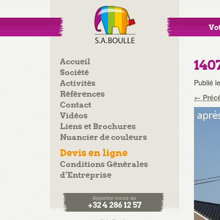
Vot
Accueil
140
Société
Publié l
Activités
Références
←
Préc
Contact
Vidéos
Liens et Brochures
Nuancier de couleurs
Devis en ligne
Conditions Générales
d’Entreprise
Appelez-nous au
+32 4 286 12 57