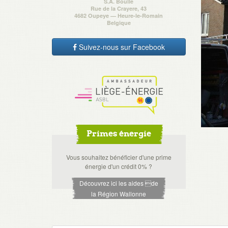
S.A. Boulle
Rue de la Crayere, 43
4682 Oupeye — Heure-le-Romain
Belgique
Suivez-nous sur Facebook
Primes énergie
Vous souhaitez bénéficier d'une prime
énergie d'un crédit 0% ?
Découvrez ici les aides de
la Région Wallonne