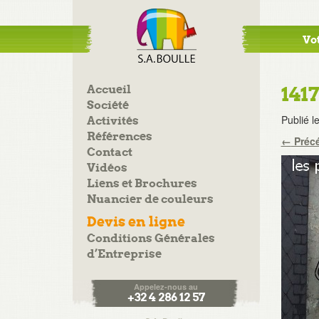
Vot
Accueil
141
Société
Publié l
Activités
Références
←
Préc
Contact
Vidéos
Liens et Brochures
Nuancier de couleurs
Devis en ligne
Conditions Générales
d’Entreprise
Appelez-nous au
+32 4 286 12 57