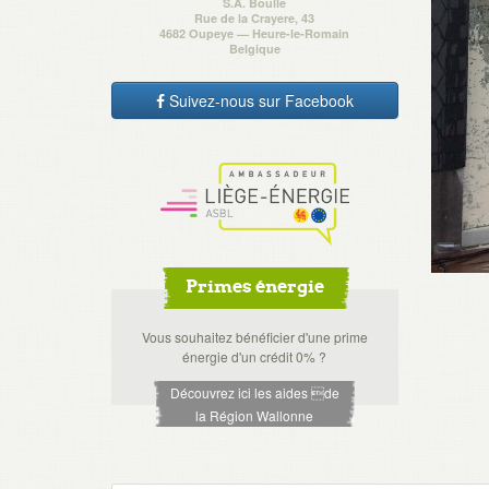
S.A. Boulle
Rue de la Crayere, 43
4682 Oupeye — Heure-le-Romain
Belgique
Suivez-nous sur Facebook
Primes énergie
Vous souhaitez bénéficier d'une prime
énergie d'un crédit 0% ?
Découvrez ici les aides de
la Région Wallonne