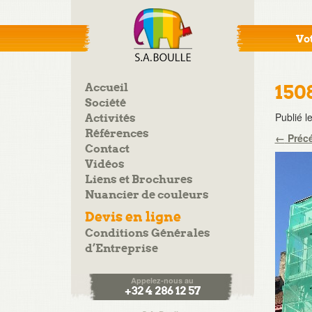
Vot
Accueil
150
Société
Publié l
Activités
Références
←
Préc
Contact
Vidéos
Liens et Brochures
Nuancier de couleurs
Devis en ligne
Conditions Générales
d’Entreprise
Appelez-nous au
+32 4 286 12 57