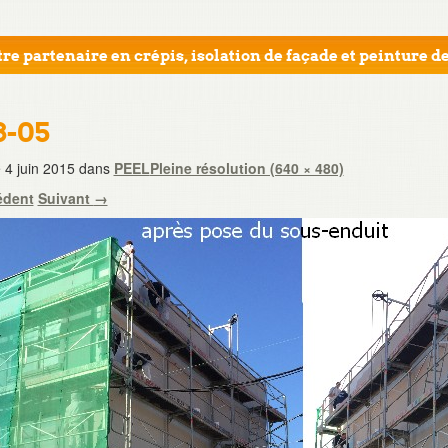
re partenaire en crépis, isolation de façade et peinture de
8-05
e
4 juin 2015
dans
PEEL
Pleine résolution (640 × 480)
édent
Suivant
→