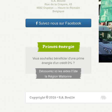
S.A. Boulle
Rue de la Crayere, 43
4682 Oupeye — Heure-le-Romain
Belgique
Suivez-nous sur Facebook
Primes énergie
Vous souhaitez bénéficier d'une prime
énergie d'un crédit 0% ?
Découvrez ici les aides de
la Région Wallonne
Copyright © 2026 • S.A. Boulle