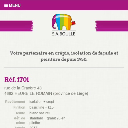
MENU
Votre partenaire en crépis, isolation de façade et
peinture depuis 1950.
Réf. 1701
rue de la Crayère 43
4682 HEURE-LE-ROMAIN (province de Liège)
Revêtement
isolation + crépi
Finition
basic line + k15
Teinte
blanc naturel
Réf. de
standard + granit 20 en
teinte
plinthe
Année
2017