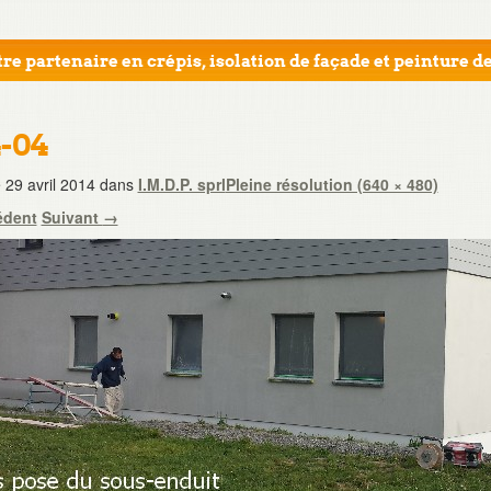
re partenaire en crépis, isolation de façade et peinture de
4-04
e
29 avril 2014
dans
I.M.D.P. sprl
Pleine résolution (640 × 480)
édent
Suivant
→