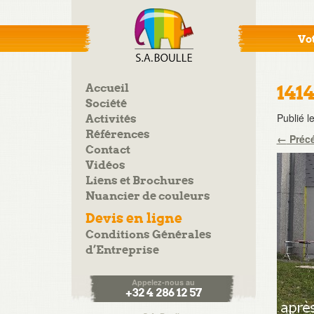
Vot
Accueil
141
Société
Publié l
Activités
Références
←
Préc
Contact
Vidéos
Liens et Brochures
Nuancier de couleurs
Devis en ligne
Conditions Générales
d’Entreprise
Appelez-nous au
+32 4 286 12 57