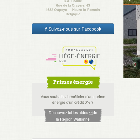
S.A. Boulle
Rue de la Crayere, 43
4682 Oupeye — Heure-le-Romain
Belgique
Suivez-nous sur Facebook
Primes énergie
Vous souhaitez bénéficier d'une prime
énergie d'un crédit 0% ?
Découvrez ici les aides de
la Région Wallonne