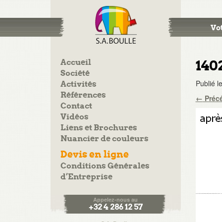
Vot
Accueil
140
Société
Publié l
Activités
Références
←
Préc
Contact
Vidéos
Liens et Brochures
Nuancier de couleurs
Devis en ligne
Conditions Générales
d’Entreprise
Appelez-nous au
+32 4 286 12 57