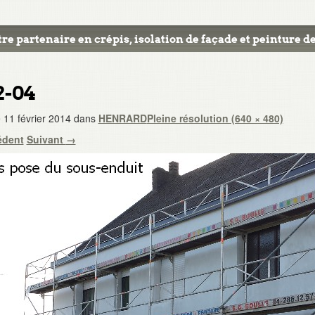
re partenaire en crépis, isolation de façade et peinture de
2-04
e
11 février 2014
dans
HENRARD
Pleine résolution (640 × 480)
édent
Suivant
→