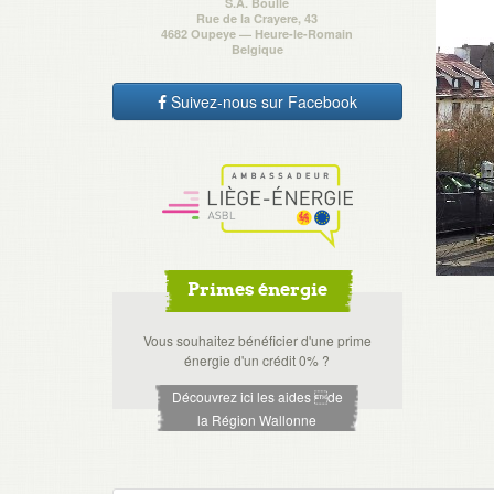
S.A. Boulle
Rue de la Crayere, 43
4682 Oupeye — Heure-le-Romain
Belgique
Suivez-nous sur Facebook
Primes énergie
Vous souhaitez bénéficier d'une prime
énergie d'un crédit 0% ?
Découvrez ici les aides de
la Région Wallonne