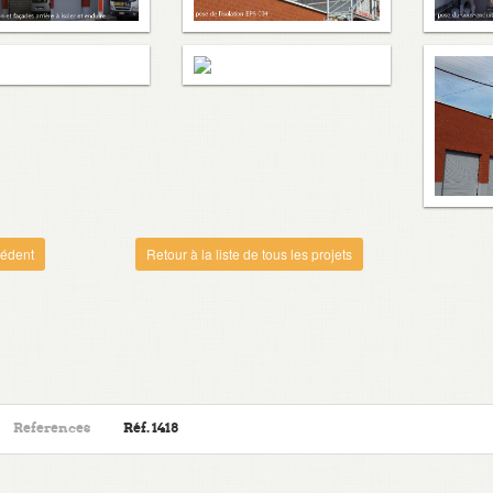
édent
Retour à la liste de tous les projets
References
Réf. 1418