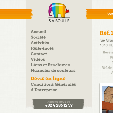
Vot
Accueil
Réf. 
Société
rue Gra
Activités
4040 HE
Références
Revêt
Contact
Fi
Vidéos
Liens et Brochures
Réf. de 
Nuancier de couleurs
A
Devis en ligne
Conditions Générales
d’Entreprise
Appelez-nous au
+32 4 286 12 57