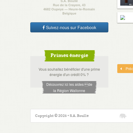
S.A. Boulle
Rue de la Crayere, 43
4682 Oupeye — Heure-le-Romain
Belgique
Suivez-nous sur Facebook
Primes énergie
Préc
Vous souhaitez bénéficier d'une prime
énergie d'un crédit 0% ?
Découvrez ici les aides de
la Région Wallonne
Copyright © 2026 • S.A. Boulle