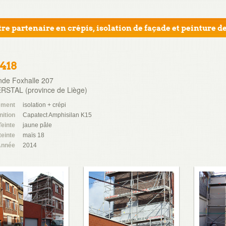
re partenaire en crépis, isolation de façade et peinture de
1418
nde Foxhalle 207
RSTAL (province de Liège)
ement
isolation + crépi
nition
Capatect Amphisilan K15
Teinte
jaune pâle
teinte
maïs 18
nnée
2014