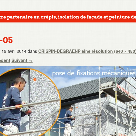
re partenaire en crépis, isolation de façade et peinture de
3-05
e
19 avril 2014
dans
CRISPIN-DEGRAEN
Pleine résolution (640 × 480
édent
Suivant
→