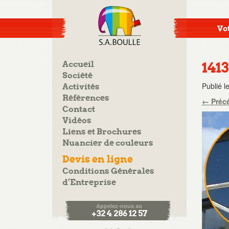
Vot
Accueil
141
Société
Publié l
Activités
Références
←
Préc
Contact
Vidéos
Liens et Brochures
Nuancier de couleurs
Devis en ligne
Conditions Générales
d’Entreprise
Appelez-nous au
+32 4 286 12 57