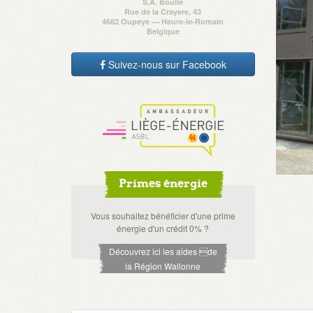
S.A. Boulle
Rue de la Crayere, 43
4682 Oupeye — Heure-le-Romain
Belgique
Suivez-nous sur Facebook
Primes énergie
Vous souhaitez bénéficier d'une prime
énergie d'un crédit 0% ?
Découvrez ici les aides de
la Région Wallonne