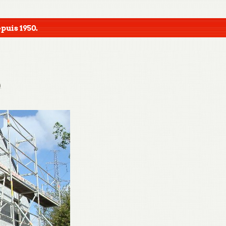
puis 1950.
)