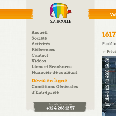
Vot
Accueil
161
Société
Publié l
Activités
Références
←
Préc
Contact
Vidéos
Liens et Brochures
Nuancier de couleurs
Devis en ligne
Conditions Générales
d’Entreprise
Appelez-nous au
+32 4 286 12 57