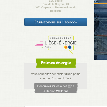
S.A. Boulle
Rue de la Crayere, 43
4682 Oupeye — Heure-le-Romain
Belgique
Suivez-nous sur Facebook
Primes énergie
Vous souhaitez bénéficier d'une prime
énergie d'un crédit 0% ?
Découvrez ici les aides de
la Région Wallonne