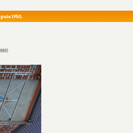
puis 1950.
 480)