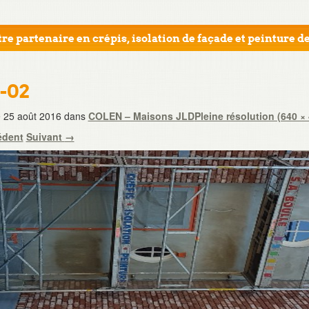
re partenaire en crépis, isolation de façade et peinture de
7-02
e
25 août 2016
dans
COLEN – Maisons JLD
Pleine résolution (640 ×
édent
Suivant
→