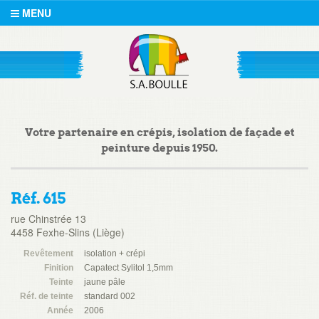
MENU
Votre partenaire en crépis, isolation de façade et
peinture depuis 1950.
Réf. 615
rue Chinstrée 13
4458 Fexhe-Slins (Liège)
Revêtement
isolation + crépi
Finition
Capatect Sylitol 1,5mm
Teinte
jaune pâle
Réf. de teinte
standard 002
Année
2006