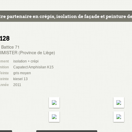
re partenaire en crépis, isolation de façade et peinture de
1128
 Battice 71
IMISTER (Province de Liège)
ement
isolation + crépi
nition
Capatect Amphisilan K15
Teinte
gris moyen
teinte
kiesel 13
nnée
2011