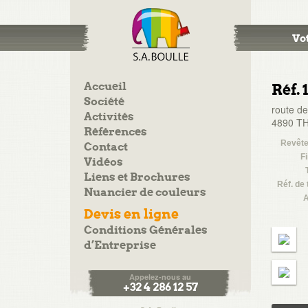
Vot
Accueil
Réf. 
Société
route de
Activités
4890 TH
Références
Revêt
Contact
Fi
Vidéos
Liens et Brochures
Réf. de 
Nuancier de couleurs
A
Devis en ligne
Conditions Générales
d’Entreprise
Appelez-nous au
+32 4 286 12 57