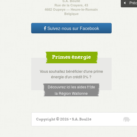
S.A. Boulle
Préc
Rue de la Crayere, 43
4682 Oupeye — Heure-le-Romain
Belgique
Suivez-nous sur Facebook
Primes énergie
Vous souhaitez bénéficier d'une prime
énergie d'un crédit 0% ?
Découvrez ici les aides de
la Région Wallonne
Copyright © 2026 • S.A. Boulle