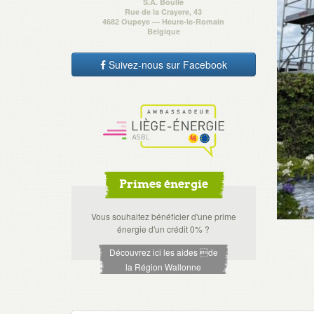
S.A. Boulle
Rue de la Crayere, 43
4682 Oupeye — Heure-le-Romain
Belgique
Suivez-nous sur Facebook
Primes énergie
Vous souhaitez bénéficier d'une prime
énergie d'un crédit 0% ?
Découvrez ici les aides de
la Région Wallonne