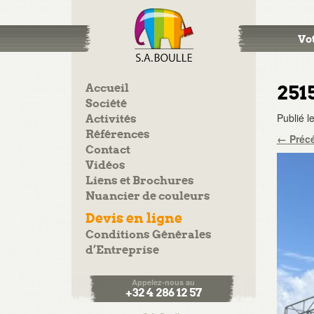
Vot
Accueil
251
Société
Publié l
Activités
Références
←
Préc
Contact
Vidéos
Liens et Brochures
Nuancier de couleurs
Devis en ligne
Conditions Générales
d’Entreprise
Appelez-nous au
+32 4 286 12 57