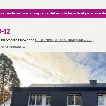
re partenaire en crépis, isolation de façade et peinture de
0-12
e
30 octobre 2024
dans
BEGUIN
Pleine résolution (960 × 720)
édent
Suivant
→