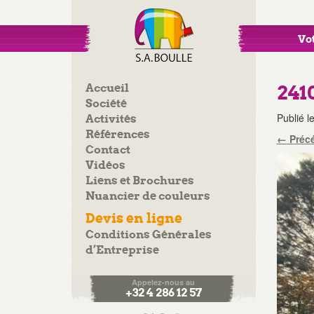
Vot
Accueil
241
Société
Publié l
Activités
Références
←
Préc
Contact
Vidéos
Liens et Brochures
Nuancier de couleurs
Devis en ligne
Conditions Générales
d’Entreprise
Appelez-nous au
+32 4 286 12 57