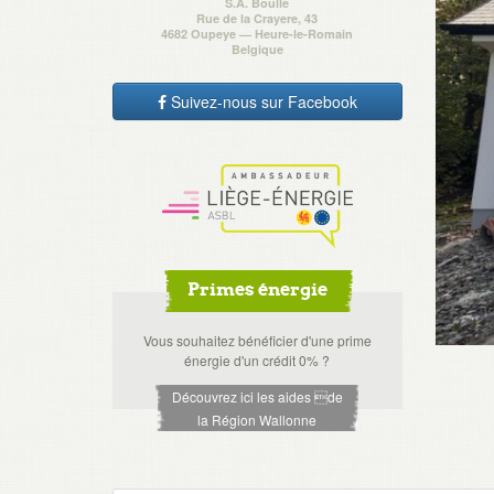
S.A. Boulle
Rue de la Crayere, 43
4682 Oupeye — Heure-le-Romain
Belgique
Suivez-nous sur Facebook
Primes énergie
Vous souhaitez bénéficier d'une prime
énergie d'un crédit 0% ?
Découvrez ici les aides de
la Région Wallonne