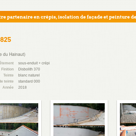
re partenaire en crépis, isolation de façade et peinture de
1825
e du Hainaut)
êtement
sous-enduit + crépi
Finition
Disbolith 370
Teinte
blanc naturel
de teinte
standard 000
Année
2018