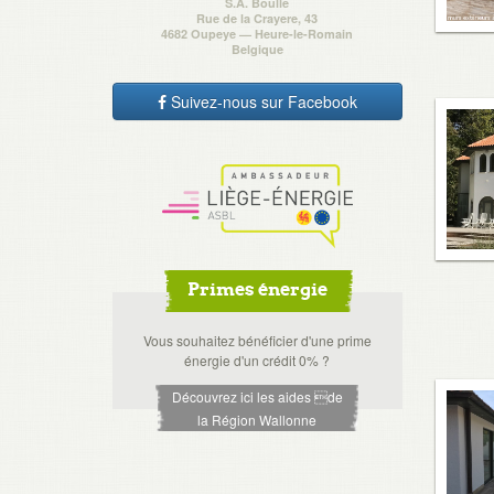
S.A. Boulle
Rue de la Crayere, 43
4682 Oupeye — Heure-le-Romain
Belgique
Suivez-nous sur Facebook
Primes énergie
Vous souhaitez bénéficier d'une prime
énergie d'un crédit 0% ?
Découvrez ici les aides de
la Région Wallonne