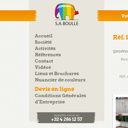
Vot
Accueil
Réf. 
Société
Activités
(provinc
Références
Rev
Contact
Vidéos
Liens et Brochures
Réf. 
Nuancier de couleurs
Devis en ligne
Conditions Générales
d’Entreprise
Appelez-nous au
+32 4 286 12 57