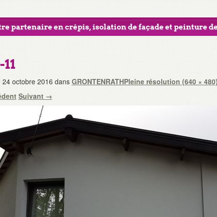
re partenaire en crépis, isolation de façade et peinture de
-11
e
24 octobre 2016
dans
GRONTENRATH
Pleine résolution (640 × 480
édent
Suivant
→