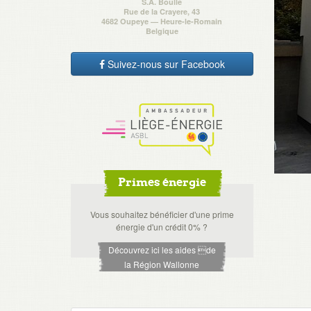
S.A. Boulle
Rue de la Crayere, 43
4682 Oupeye — Heure-le-Romain
Belgique
Suivez-nous sur Facebook
Primes énergie
Vous souhaitez bénéficier d'une prime
énergie d'un crédit 0% ?
Découvrez ici les aides de
la Région Wallonne