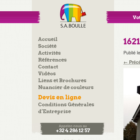
Vot
Accueil
1621
Société
Publié l
Activités
Références
←
Préc
Contact
Vidéos
Liens et Brochures
Nuancier de couleurs
Devis en ligne
Conditions Générales
d’Entreprise
Appelez-nous au
+32 4 286 12 57