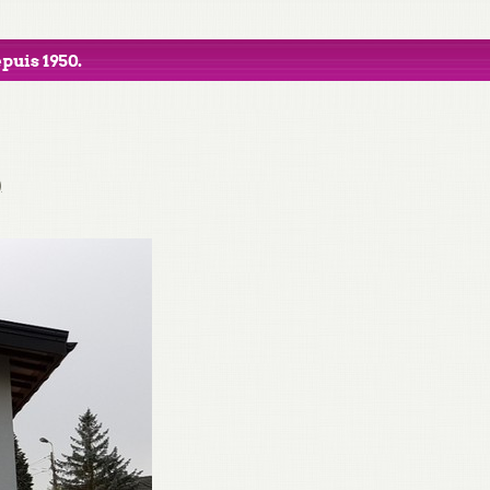
puis 1950.
)