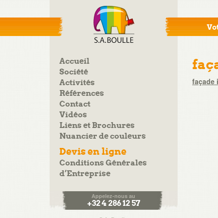
Vot
Accueil
faç
Société
façade 
Activités
Références
Contact
Vidéos
Liens et Brochures
Nuancier de couleurs
Devis en ligne
Conditions Générales
d’Entreprise
Appelez-nous au
+32 4 286 12 57