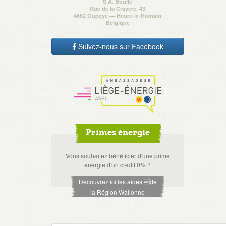
S.A. Boulle
Rue de la Crayere, 43
4682 Oupeye — Heure-le-Romain
Belgique
Suivez-nous sur Facebook
Primes énergie
Vous souhaitez bénéficier d'une prime
énergie d'un crédit 0% ?
Découvrez ici les aides de
la Région Wallonne