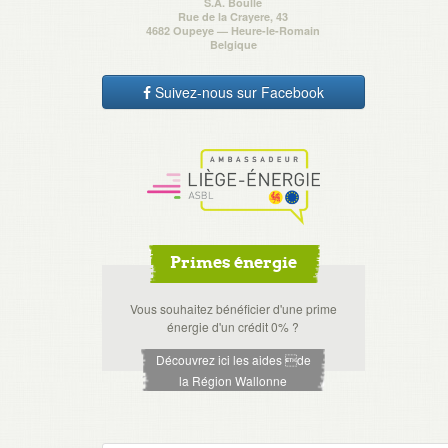
S.A. Boulle
Rue de la Crayere, 43
4682 Oupeye — Heure-le-Romain
Belgique
Suivez-nous sur Facebook
Primes énergie
Vous souhaitez bénéficier d'une prime
énergie d'un crédit 0% ?
Découvrez ici les aides de
la Région Wallonne