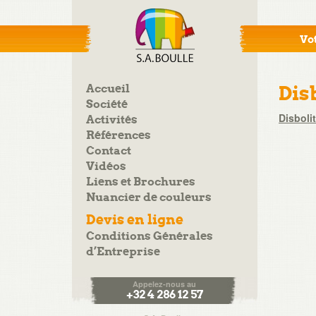
Vot
Accueil
Dis
Société
Disboli
Activités
Références
Contact
Vidéos
Liens et Brochures
Nuancier de couleurs
Devis en ligne
Conditions Générales
d’Entreprise
Appelez-nous au
+32 4 286 12 57